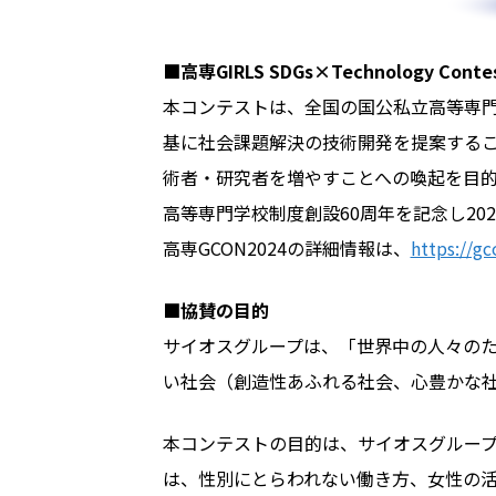
■高専GIRLS SDGs×Technology Co
本コンテストは、全国の国公私立高等専門
基に社会課題解決の技術開発を提案する
術者・研究者を増やすことへの喚起を目
高等専門学校制度創設60周年を記念し20
高専GCON2024の詳細情報は、
https://gc
■協賛の目的
サイオスグループは、「世界中の人々の
い社会（創造性あふれる社会、心豊かな
本コンテストの目的は、サイオスグループ
は、性別にとらわれない働き方、女性の