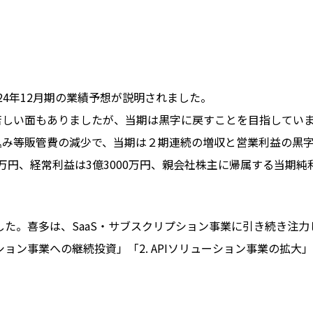
024年12月期の業績予想が説明されました。
苦しい面もありましたが、当期は黒字に戻すことを目指してい
込み等販管費の減少で、当期は２期連続の増収と営業利益の黒字
0万円、経常利益は3億3000万円、親会社株主に帰属する当期純
ました。喜多は、SaaS・サブスクリプション事業に引き続き注
プション事業への継続投資」「2. APIソリューション事業の拡大」