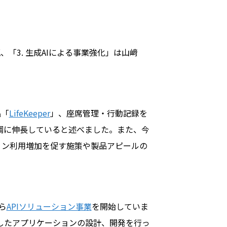
、「3. 生成AIによる事業強化」は山﨑
品「
LifeKeeper
」、座席管理・行動記録を
調に伸長していると述べました。また、今
ョン利用増加を促す施策や製品アピールの
ら
APIソリューション事業
を開始していま
したアプリケーションの設計、開発を行っ