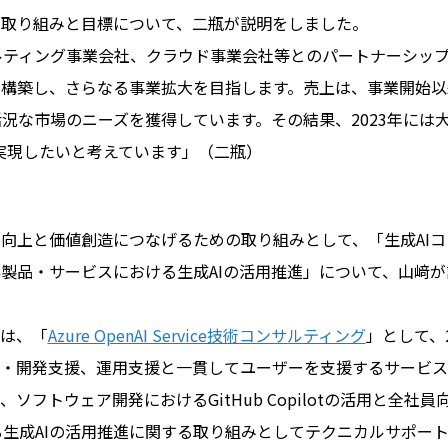
た取り組みと目標について、二瓶が説明をしました。
ルティング事業会社、クラウド事業会社等とのパートナーシッ
構築し、さらなる事業拡大を目指します。売上は、事業開始以来
な市場のニーズを獲得しています。その結果、2023年には大
で実現したいと考えています」（二瓶）
の向上と価値創造につなげるための取り組みとして、「生成AI
存製品・サービスにおける生成AIの活用推進」について、山﨑
ては、「
Azure OpenAI Service技術コンサルティング
」として、
計・開発支援、運用支援と一貫してユーザーを支援するサービ
フトウェア開発におけるGitHub Copilotの活用と全社員向け
生成AIの活用推進に関する取り組みとしてテクニカルサポー